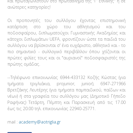
και πρωταγωνιστούν στο πρωτάθλημα της "Γ' Εθνικής" ή σε
ανώτερες κατηγορίες!
Οι προπονητές του συλλόγου έχοντας επιστημονική
κατάρτιση στο χώρο του αθλητισμού και του
ποδοσφαίρου, διπλωματούχοι Γυμναστικής Ακαδημίας και
κάτοχοι διπλωμάτων UEFA, φροντίζουν ώστε τα παιδιά του
συλλόγου να βρίσκονται σ' ένα ευχάριστο, αθλητικό και - το
πιο σημαντικό - συλλογικό περιβάλλον όπου χτίζονται οι
πρώτες φιλίες τους και οι "αυριανοί" ποδοσφαιριστές της
πρώτης ομάδας.
--Τηλέφωνο επικοινωνίας 6944-433132 Κοζής Κώστας (για
τμήματα τριγλιάκια, projunior, junior), 6947-271966
Βρετζάκης Λευτέρης (για τμήματα παμπαιδικού, παίδων και
νέων) ή στα γραφεία του συλλόγου μας (Δημοτικό Γήπεδο
Ραφήνας) Τετάρτη, Πέμπτη και Παρασκευή από τις 17.00
έως τις 20.00 τηλ. επικοινωνίας 22940-25771.
mail :
academy@aotriglia.gr