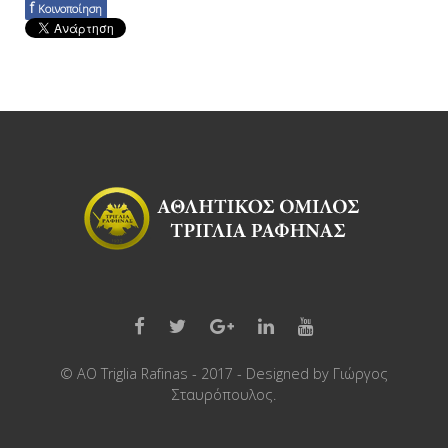
f
Κοινοποίηση
© AO Triglia Rafinas - 2017 - Designed by
Γιώργος
Σταυρόπουλος
.