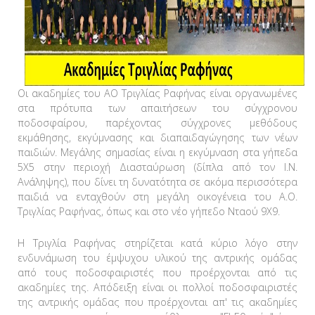
Οι ακαδημίες του ΑΟ Τριγλίας Ραφήνας είναι οργανωμένες
στα πρότυπα των απαιτήσεων του σύγχρονου
ποδοσφαίρου, παρέχοντας σύγχρονες μεθόδους
εκμάθησης, εκγύμνασης και διαπαιδαγώγησης των νέων
παιδιών. Μεγάλης σημασίας είναι η εκγύμναση στα γήπεδα
5Χ5 στην περιοχή Διασταύρωση (δίπλα από τον Ι.Ν.
Ανάληψης), που δίνει τη δυνατότητα σε ακόμα περισσότερα
παιδιά να ενταχθούν στη μεγάλη οικογένεια του Α.Ο.
Τριγλίας Ραφήνας, όπως και στο νέο γήπεδο Νταού 9Χ9.
Η Τριγλία Ραφήνας στηρίζεται κατά κύριο λόγο στην
ενδυνάμωση του έμψυχου υλικού της αντρικής ομάδας
από τους ποδοσφαιριστές που προέρχονται από τις
ακαδημίες της. Απόδειξη είναι οι πολλοί ποδοσφαιριστές
της αντρικής ομάδας που προέρχονται απ' τις ακαδημίες