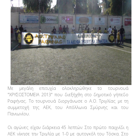
Με μεγάλη επιτυχία ολοκληρώθηκε το τουρνουά
"ΧΡΥΣΟΣΤΟΜΕΙΑ 2013" που διεξήχθη στο δημοτικό γήπεδο
Ραφήνας. Το τουρνουά διοργάνωσε ο Α.Ο. Τριγλίας με τη
συμμετοχή της ΑΕΚ, του Απόλλωνα Σμύρνης και του
Πανιωνίου.
Οι αγώνες είχαν διάρκεια 45 λεπτών. Στο πρώτο παιχνίδι η
ΑΕΚ νίκησε την Τριγλία με 1-0 με αυτογκόλ του Τόσκα. Στο