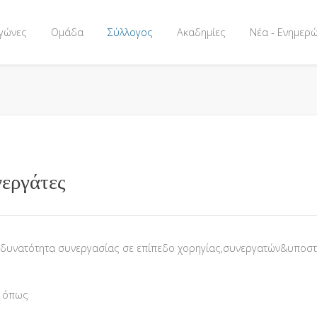
γώνες
Ομάδα
Σύλλογος
Ακαδημίες
Νέα - Ενημερ
νεργάτες
ει δυνατότητα συνεργασίας σε επίπεδο χορηγίας,συνεργατών&υποστ
ς όπως