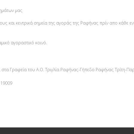
μημάτων μας
υς και κεντρικά σημεία της αγοράς της Ραφήνας πρίν απο κάθε ε
μικό αγοραστικό κοινό.
 στα Γραφεία του Α.Ο. Τριγλία Ραφήνας-Γήπεδο Ραφήνας Τρίτη-Παρ
 19009