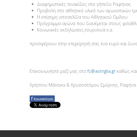
Διαφημιστικές πινακίδες στο γήπεδο Ραφήνας
Προβολή στο αθλητικό υλικό των αγωνιστικών τ
Η επίσημη ιστοσελίδα του Αθλητικού Ομίλου
Πρόγραμμα αγώνα που διανέμεται στους φιλάθλο
Κοινωνικές εκδηλώσεις,τουρνουά κ.α.
προσφέρουν στην επιχείρησή σας ένα ευρύ και δυνα
Ε
πικοινωνήστε μαζί μας στο
fc@aotriglia.gr
καθώς και
Χρήστου Μάντικα & Χρυσοστόμου Σμύρνης, Ραφήνα
f
Κοινοποίηση