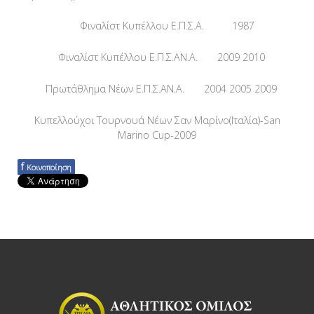
Φιναλίστ Κυπέλλου Ε.Π.Σ.Α.
1987
Φιναλίστ Κυπέλλου Ε.Π.Σ.ΑΝ.Α.
2009 2010
Πρωτάθλημα Νέων Ε.Π.Σ.ΑΝ.Α.
2004 2005 2009
Κυπελλούχοι Τουρνουά Νέων Σαν Μαρίνο(Ιταλία)-San
Marino Cup
-2009
f
Κοινοποίηση